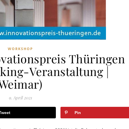
WORKSHOP
ovationspreis Thüringen
king-Veranstaltung |
Weimar)
9. April 2021
Tweet
Pin