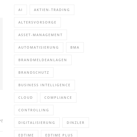
AI
AKTIEN-TRADING
ALTERSVORSORGE
ASSET-MANAGEMENT
AUTOMATISIERUNG
BMA
BRANDMELDEANLAGEN
BRANDSCHUTZ
BUSINESS INTELLIGENCE
CLOUD
COMPLIANCE
CONTROLLING
für Verleihung Innovationspreis Thüringen 2021 (Networking-Vera
rt
DIGITALISIERUNG
DINZLER
EDTIME
EDTIME PLUS