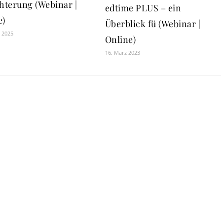
chterung (Webinar |
edtime PLUS – ein
e)
Überblick fü (Webinar |
r 2025
Online)
16. März 2023