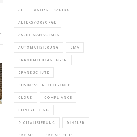
AI
AKTIEN-TRADING
ALTERSVORSORGE
für Dienstplan erstellen mit edpep – für edpep Anwender (Webinar
rt
ASSET-MANAGEMENT
AUTOMATISIERUNG
BMA
BRANDMELDEANLAGEN
BRANDSCHUTZ
BUSINESS INTELLIGENCE
CLOUD
COMPLIANCE
CONTROLLING
DIGITALISIERUNG
DINZLER
EDTIME
EDTIME PLUS