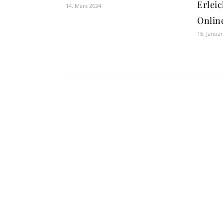
Erlei
14. März 2024
Onlin
16. Janua