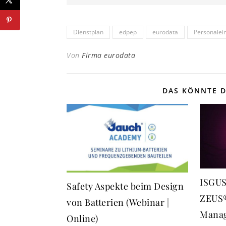
Dienstplan
edpep
eurodata
Personalei
Von
Firma eurodata
DAS KÖNNTE D
ISGUS
Safety Aspekte beim Design
ZEUS®
von Batterien (Webinar |
Manag
Online)