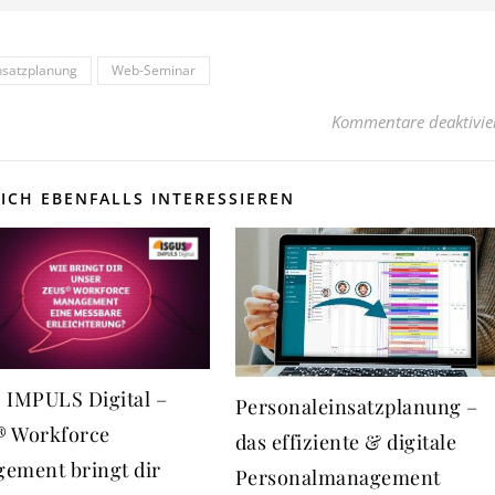
nsatzplanung
Web-Seminar
Kommentare deaktivie
ICH EBENFALLS INTERESSIEREN
 IMPULS Digital –
Personaleinsatzplanung –
 Workforce
das effiziente & digitale
ement bringt dir
Personalmanagement