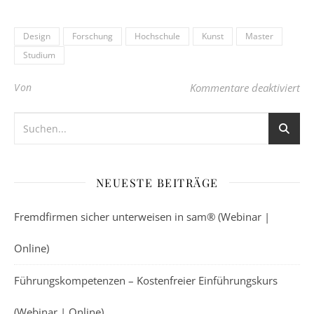
Design
Forschung
Hochschule
Kunst
Master
Studium
für
Von
Kommentare deaktiviert
NEUESTE BEITRÄGE
Fremdfirmen sicher unterweisen in sam® (Webinar |
Online)
Führungskompetenzen – Kostenfreier Einführungskurs
(Webinar | Online)