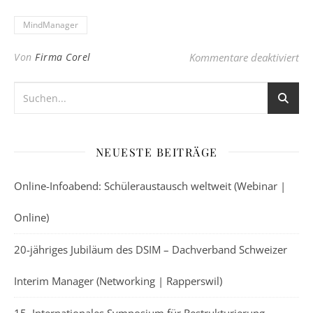
MindManager
für
Von
Firma Corel
Kommentare deaktiviert
NEUESTE BEITRÄGE
Online-Infoabend: Schüleraustausch weltweit (Webinar |
Online)
20-jähriges Jubiläum des DSIM – Dachverband Schweizer
Interim Manager (Networking | Rapperswil)
15. Internationales Symposium für Restrukturierung