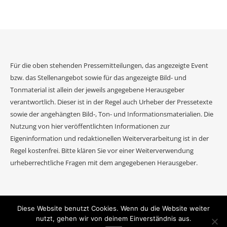
Für die oben stehenden Pressemitteilungen, das angezeigte Event
bzw. das Stellenangebot sowie für das angezeigte Bild- und
Tonmaterial ist allein der jeweils angegebene Herausgeber
verantwortlich. Dieser ist in der Regel auch Urheber der Pressetexte
sowie der angehängten Bild-, Ton- und Informationsmaterialien. Die
Nutzung von hier veröffentlichten Informationen zur
Eigeninformation und redaktionellen Weiterverarbeitung ist in der
Regel kostenfrei. Bitte klären Sie vor einer Weiterverwendung
urheberrechtliche Fragen mit dem angegebenen Herausgeber.
Diese Website benutzt Cookies. Wenn du die Website weiter
2026 Event Journal ©.
nutzt, gehen wir von deinem Einverständnis aus.