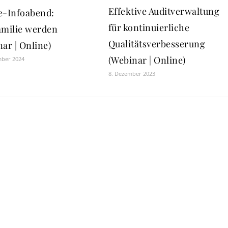
Effektive Auditverwaltung
e-Infoabend:
für kontinuierliche
amilie werden
Qualitätsverbesserung
ar | Online)
(Webinar | Online)
mber 2024
8. Dezember 2023