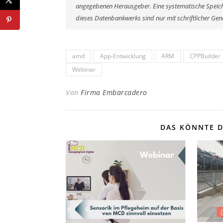
angegebenen Herausgeber. Eine systematische Speich
dieses Datenbankwerks sind nur mit schriftlicher G
amd
App-Entwicklung
ARM
CPPBuilder
Webinar
Von
Firma Embarcadero
DAS KÖNNTE D