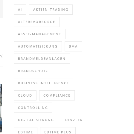
AI
AKTIEN-TRADING
ALTERSVORSORGE
ASSET-MANAGEMENT
AUTOMATISIERUNG
BMA
für Webinar: Neuerungen in der kommenden RAD Studio 11.3 Versi
rt
BRANDMELDEANLAGEN
BRANDSCHUTZ
BUSINESS INTELLIGENCE
CLOUD
COMPLIANCE
CONTROLLING
DIGITALISIERUNG
DINZLER
EDTIME
EDTIME PLUS