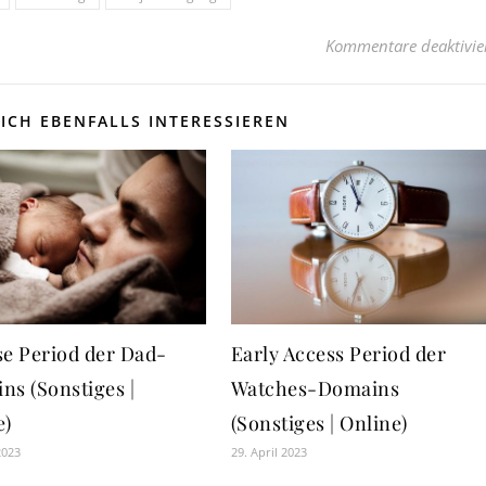
Kommentare deaktivie
ICH EBENFALLS INTERESSIEREN
se Period der Dad-
Early Access Period der
ns (Sonstiges |
Watches-Domains
e)
(Sonstiges | Online)
2023
29. April 2023