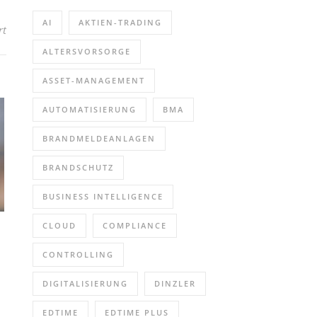
AI
AKTIEN-TRADING
für ams.erp Praxistag | Erfurt (Sonstiges | Erfurt)
rt
ALTERSVORSORGE
ASSET-MANAGEMENT
AUTOMATISIERUNG
BMA
BRANDMELDEANLAGEN
BRANDSCHUTZ
BUSINESS INTELLIGENCE
CLOUD
COMPLIANCE
CONTROLLING
DIGITALISIERUNG
DINZLER
EDTIME
EDTIME PLUS