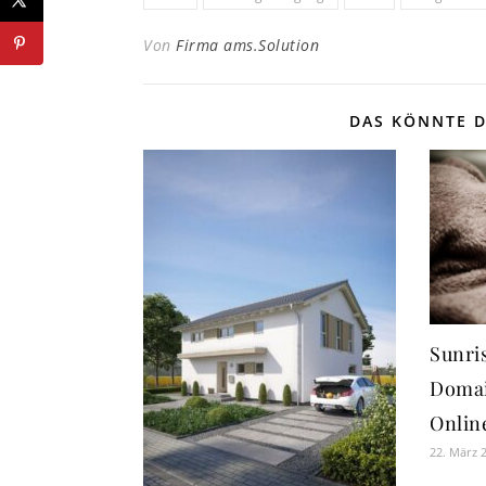
Von
Firma ams.Solution
DAS KÖNNTE D
Sunri
Domai
Onlin
22. März 