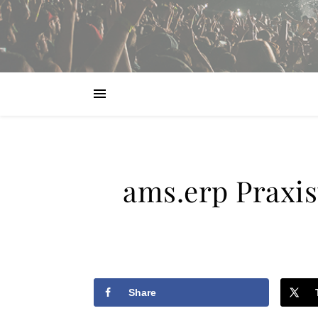
ams.erp Praxist
Share