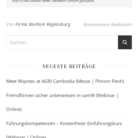
durch die United News Network GmbH gestattet
für
Von
Firma BioPark Regensburg
Kommentare deaktiviert
NEUESTE BEITRÄGE
Meet Wipotec at AGRI Cambodia (Messe | Phnom Penh)
Fremdfirmen sicher unterweisen in sam® (Webinar |
Online)
Führungskompetenzen – Kostenfreier Einführungskurs
(Webinar | Online)