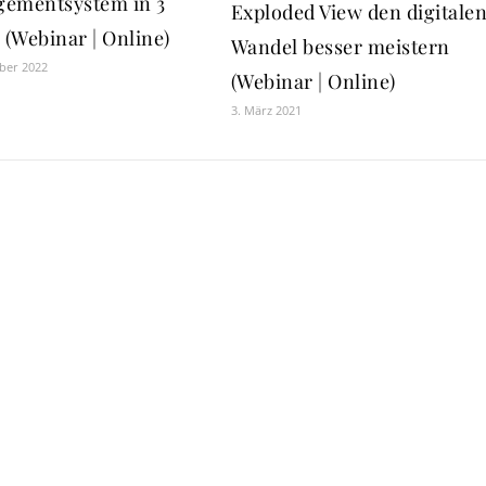
ementsystem in 3
Exploded View den digitale
 (Webinar | Online)
Wandel besser meistern
ber 2022
(Webinar | Online)
3. März 2021