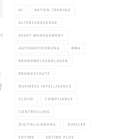
AI
AKTIEN-TRADING
ALTERSVORSORGE
für Wie überzeugt man die Geschäftsleitung in Security Awareness 
rt
ASSET-MANAGEMENT
AUTOMATISIERUNG
BMA
BRANDMELDEANLAGEN
BRANDSCHUTZ
BUSINESS INTELLIGENCE
CLOUD
COMPLIANCE
CONTROLLING
DIGITALISIERUNG
DINZLER
EDTIME
EDTIME PLUS