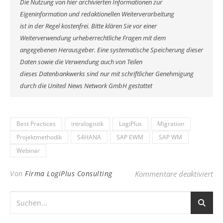
Die Nutzung von hier archivierten Informationen zur
Eigeninformation und redaktionellen Weiterverarbeitung
ist in der Regel kostenfrei. Bitte klären Sie vor einer
Weiterverwendung urheberrechtliche Fragen mit dem
angegebenen Herausgeber. Eine systematische Speicherung dieser
Daten sowie die Verwendung auch von Teilen
dieses Datenbankwerks sind nur mit schriftlicher Genehmigung
durch die United News Network GmbH gestattet
Best Practices
intralogistik
LogiPlus
Migration
Projektmethodik
S4HANA
SAP EWM
SAP WM
Webinar
fü
Von
Firma LogiPlus Consulting
Kommentare deaktiviert