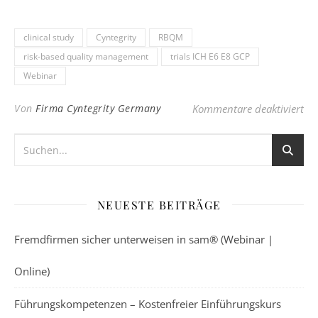
clinical study
Cyntegrity
RBQM
risk-based quality management
trials ICH E6 E8 GCP
Webinar
für
Von
Firma Cyntegrity Germany
Kommentare deaktiviert
NEUESTE BEITRÄGE
Fremdfirmen sicher unterweisen in sam® (Webinar |
Online)
Führungskompetenzen – Kostenfreier Einführungskurs