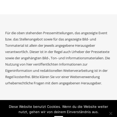
Für die oben stehenden Pressemitteilungen, das angezeigte Event
bzw. das Stellenangebot sowie für das angezeigte Bild- und
Tonmaterial ist allein der jeweils angegebene Herausgeber
verantwortlich. Dieser ist in der Regel auch Urheber der Pressetexte
sowie der angehängten Bild-, Ton- und Informationsmaterialien. Die
Nutzung von hier veröffentlichten Informationen zur
Eigeninformation und redaktionellen Weiterverarbeitung ist in der
Regel kostenfrei. Bitte klären Sie vor einer Weiterverwendung
urheberrechtliche Fragen mit dem angegebenen Herausgeber.
Diese Website benutzt Cookies. Wenn du die Website weiter
2026 Event Journal ©.
nutzt, gehen wir von deinem Einverständnis aus.
Ashe Theme von
WP Royal
.