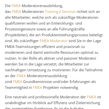
Die
FMEA
Moderatorenausbildung,
das
FMEA
Moderatoren
Training
/
Seminar
richtet sich an
alle Mitarbeiter, welche sich als zukünftige Moderatoren
qualifizieren wollen und an Entwicklungs- und
Prozessingenieure sowie an alle Führungskräfte
(Projektleiter), die am Produktentstehungsprozess beteiligt
sind. Als zukünftiger
FMEA Moderator
sind Sie in der Lage
FMEA-Teamsitzungen effizient und praxisnah zu
moderieren und damit wertvolle Ressourcen optimal zu
nutzen. In der Rolle als aktiver und passiver Moderator
werden Sie in die Lage versetzt, die Mitarbeiter zur
nachhaltigen Umsetzung zu motivieren. Für die Teilnahme
an der
FMEA
Moderatorenausbildung
sind
FMEA
Grundkenntnisse und/oder Erfahrungen als
Teammitglied in
FMEA
Projekten notwendig.
Eine neutrale und professionelle Moderation der
FMEA
ist
unabdingbar im Hinblick auf Effizienz und Zielerreichung
der angestrebten Ergebnisse. Es ist die Aufgabe