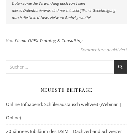
Daten sowie die Verwendung auch von Teilen
dieses Datenbankwerks sind nur mit schriftlicher Genehmigung
durch die United News Network GmbH gestattet
Von
Firma OPEX Training & Consulting
fü
Kommentare deaktiviert
NEUESTE BEITRÄGE
Online-Infoabend: Schüleraustausch weltweit (Webinar |
Online)
20-jähriges Jubiläum des DSIM – Dachverband Schweizer