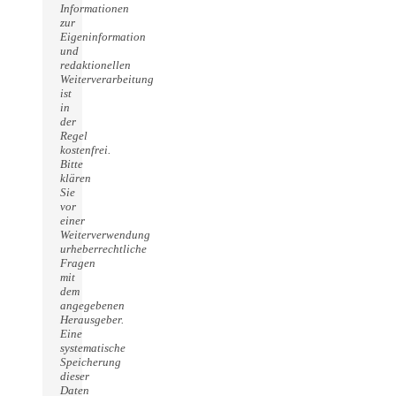
Informationen
zur
Eigeninformation
und
redaktionellen
Weiterverarbeitung
ist
in
der
Regel
kostenfrei.
Bitte
klären
Sie
vor
einer
Weiterverwendung
urheberrechtliche
Fragen
mit
dem
angegebenen
Herausgeber.
Eine
systematische
Speicherung
dieser
Daten