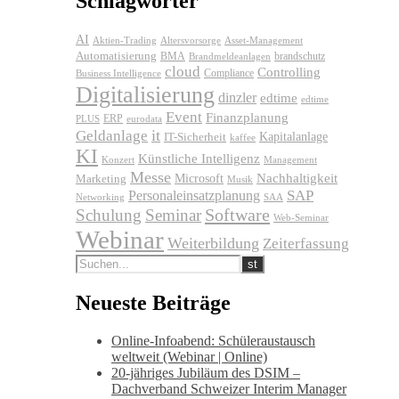
Schlagwörter
AI
Altersvorsorge
Asset-Management
Aktien-Trading
Automatisierung
BMA
brandschutz
Brandmeldeanlagen
cloud
Controlling
Compliance
Business Intelligence
Digitalisierung
dinzler
edtime
edtime
Event
Finanzplanung
ERP
eurodata
PLUS
it
Geldanlage
Kapitalanlage
IT-Sicherheit
kaffee
KI
Künstliche Intelligenz
Konzert
Management
Messe
Microsoft
Nachhaltigkeit
Marketing
Musik
SAP
Personaleinsatzplanung
Networking
SAA
Software
Schulung
Seminar
Web-Seminar
Webinar
Weiterbildung
Zeiterfassung
Neueste Beiträge
Online-Infoabend: Schüleraustausch
weltweit (Webinar | Online)
20-jähriges Jubiläum des DSIM –
Dachverband Schweizer Interim Manager