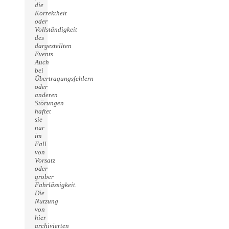
die
Korrektheit
oder
Vollständigkeit
des
dargestellten
Events.
Auch
bei
Übertragungsfehlern
oder
anderen
Störungen
haftet
sie
nur
im
Fall
von
Vorsatz
oder
grober
Fahrlässigkeit.
Die
Nutzung
von
hier
archivierten