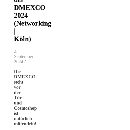
DMEXCO
2024
(Networking
|
Köln)
2.
September
2024
/
Die
DMEXCO
steht
vor
der
Tür
und
Cosmoshop
ist
natürlich
mittendrin!