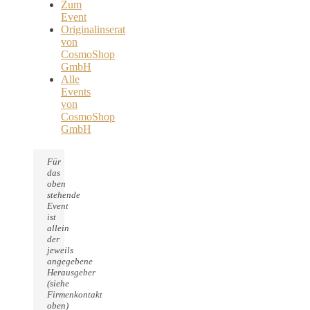
Zum
Event
Originalinserat
von
CosmoShop
GmbH
Alle
Events
von
CosmoShop
GmbH
Für
das
oben
stehende
Event
ist
allein
der
jeweils
angegebene
Herausgeber
(siehe
Firmenkontakt
oben)