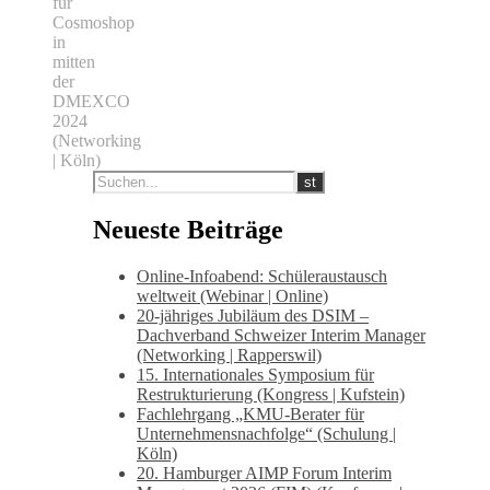
für
Cosmoshop
in
mitten
der
DMEXCO
2024
(Networking
| Köln)
Neueste Beiträge
Online-Infoabend: Schüleraustausch
weltweit (Webinar | Online)
20-jähriges Jubiläum des DSIM –
Dachverband Schweizer Interim Manager
(Networking | Rapperswil)
15. Internationales Symposium für
Restrukturierung (Kongress | Kufstein)
Fachlehrgang „KMU-Berater für
Unternehmensnachfolge“ (Schulung |
Köln)
20. Hamburger AIMP Forum Interim