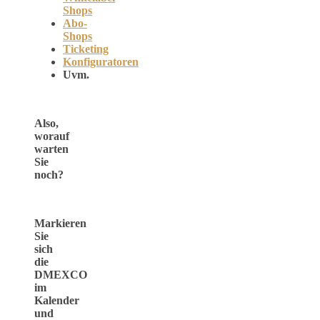
Shops
Abo-
Shops
Ticketing
Konfiguratoren
Uvm.
Also,
worauf
warten
Sie
noch?
Markieren
Sie
sich
die
DMEXCO
im
Kalender
und