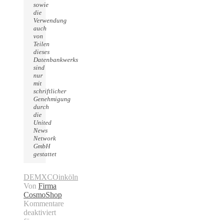
sowie
die
Verwendung
auch
von
Teilen
dieses
Datenbankwerks
sind
nur
mit
schriftlicher
Genehmigung
durch
die
United
News
Network
GmbH
gestattet
DEMXCO
in
köln
Von
Firma
CosmoShop
Kommentare
deaktiviert