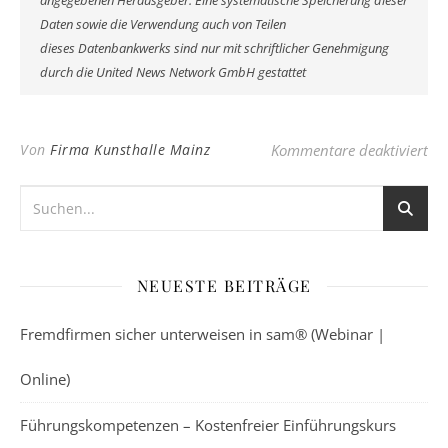
angegebenen Herausgeber. Eine systematische Speicherung dieser
Daten sowie die Verwendung auch von Teilen
dieses Datenbankwerks sind nur mit schriftlicher Genehmigung
durch die United News Network GmbH gestattet
fü
Von
Firma Kunsthalle Mainz
Kommentare deaktiviert
NEUESTE BEITRÄGE
Fremdfirmen sicher unterweisen in sam® (Webinar |
Online)
Führungskompetenzen – Kostenfreier Einführungskurs