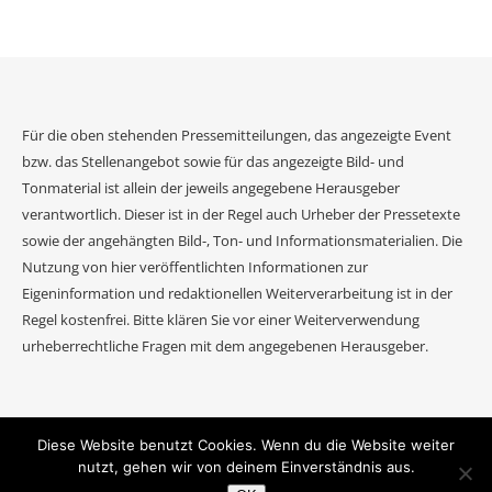
Für die oben stehenden Pressemitteilungen, das angezeigte Event
bzw. das Stellenangebot sowie für das angezeigte Bild- und
Tonmaterial ist allein der jeweils angegebene Herausgeber
verantwortlich. Dieser ist in der Regel auch Urheber der Pressetexte
sowie der angehängten Bild-, Ton- und Informationsmaterialien. Die
Nutzung von hier veröffentlichten Informationen zur
Eigeninformation und redaktionellen Weiterverarbeitung ist in der
Regel kostenfrei. Bitte klären Sie vor einer Weiterverwendung
urheberrechtliche Fragen mit dem angegebenen Herausgeber.
Diese Website benutzt Cookies. Wenn du die Website weiter
2026 Event Journal ©.
nutzt, gehen wir von deinem Einverständnis aus.
Ashe Theme von
WP Royal
.