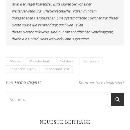
ist in der Regel kostenfrei. Bitte klären Sie vor einer
Weiterverwendung urheberrechtliche Fragen mit dem
angegebenen Herausgeber. Eine systematische Speicherung dieser
Daten sowie die Verwendung auch von Teilen
dieses Datenbankwerks sind nur mit schriftlicher Genehmigung
durch die United News Network GmbH gestattet
Messe
Messtechnik
Prüfstand
Sensoren
Sensorlösungen
SensorundTest
für
Von
Firma disynet
Kommentare deaktiviert
NEUESTE BEITRÄGE