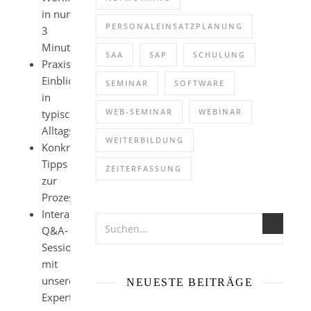
in nur
PERSONALEINSATZPLANUNG
3
Minuten
SAA
SAP
SCHULUNG
Praxisnahe
Einblicke
SEMINAR
SOFTWARE
in
WEB-SEMINAR
WEBINAR
typische
Alltagsszenarien
WEITERBILDUNG
Konkrete
Tipps
ZEITERFASSUNG
zur
Prozessoptimierung
Interaktive
Q&A-
Session
mit
unseren
NEUESTE BEITRÄGE
Experten