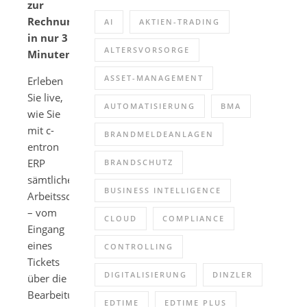
zur
Rechnung
AI
AKTIEN-TRADING
in nur 3
ALTERSVORSORGE
Minuten
ASSET-MANAGEMENT
Erleben
Sie live,
AUTOMATISIERUNG
BMA
wie Sie
mit c-
BRANDMELDEANLAGEN
entron
ERP
BRANDSCHUTZ
sämtliche
BUSINESS INTELLIGENCE
Arbeitsschritte
– vom
CLOUD
COMPLIANCE
Eingang
eines
CONTROLLING
Tickets
DIGITALISIERUNG
DINZLER
über die
Bearbeitung
EDTIME
EDTIME PLUS