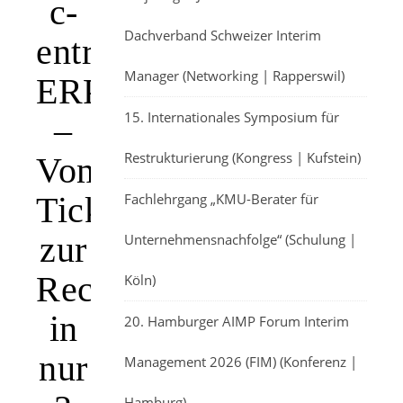
c-
Dachverband Schweizer Interim
entron
Manager (Networking | Rapperswil)
ERP
15. Internationales Symposium für
–
Restrukturierung (Kongress | Kufstein)
Vom
Ticket
Fachlehrgang „KMU-Berater für
zur
Unternehmensnachfolge“ (Schulung |
Rechnung
Köln)
in
20. Hamburger AIMP Forum Interim
nur
Management 2026 (FIM) (Konferenz |
Hamburg)