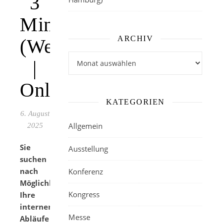
3
Minuten
ARCHIV
(Webinar
Archiv
|
Online)
KATEGORIEN
6. August
Allgemein
2025
Sie
Ausstellung
suchen
nach
Konferenz
Möglichkeiten,
Kongress
Ihre
internen
Messe
Abläufe