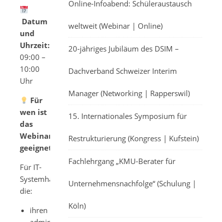
Online-Infoabend: Schüleraustausch
Datum
weltweit (Webinar | Online)
und
Uhrzeit:
14.08.2025,
20-jähriges Jubiläum des DSIM –
09:00 –
10:00
Dachverband Schweizer Interim
Uhr
Manager (Networking | Rapperswil)
Für
wen ist
15. Internationales Symposium für
das
Webinar
Restrukturierung (Kongress | Kufstein)
geeignet?
Fachlehrgang „KMU-Berater für
Für IT-
Systemhäuser,
Unternehmensnachfolge“ (Schulung |
die:
Köln)
ihren