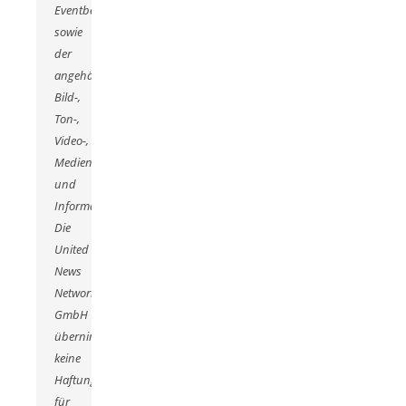
Eventbeschreibung,
sowie
der
angehängten
Bild-,
Ton-,
Video-,
Medien-
und
Informationsmaterialien.
Die
United
News
Network
GmbH
übernimmt
keine
Haftung
für