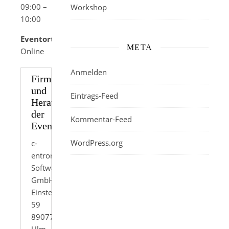
09:00 –
Workshop
10:00
Eventort:
META
Online
Anmelden
Firmenkontakt
und
Eintrags-Feed
Herausgeber
der
Kommentar-Feed
Eventbeschreibung:
WordPress.org
c-
entron
Software
GmbH
Einsteinstraße
59
89077