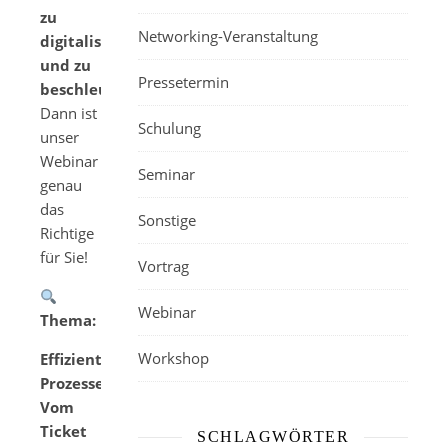
zu
Networking-Veranstaltung
digitalisieren
und zu
Pressetermin
beschleunigen?
Dann ist
Schulung
unser
Webinar
Seminar
genau
das
Sonstige
Richtige
für Sie!
Vortrag
Webinar
Thema:
Workshop
Effiziente
Prozesse:
Vom
Ticket
SCHLAGWÖRTER