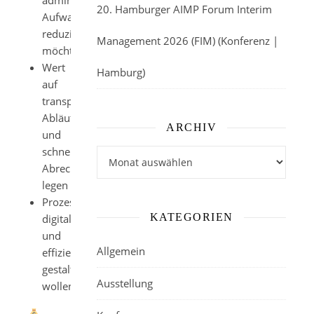
administrativen
20. Hamburger AIMP Forum Interim
Aufwand
reduzieren
Management 2026 (FIM) (Konferenz |
möchten
Wert
Hamburg)
auf
transparente
Abläufe
ARCHIV
und
schnelle
Archiv
Abrechnung
legen
Prozesse
KATEGORIEN
digital
und
Allgemein
effizient
gestalten
Ausstellung
wollen