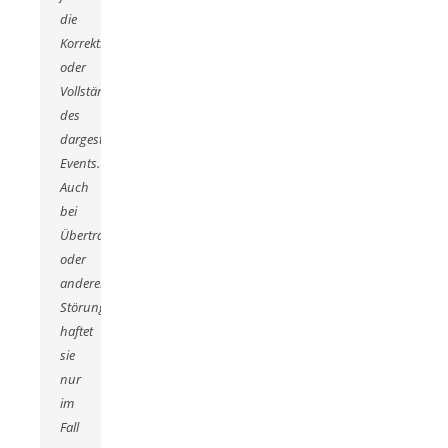
die
Korrektheit
oder
Vollständigkeit
des
dargestellten
Events.
Auch
bei
Übertragungsfehlern
oder
anderen
Störungen
haftet
sie
nur
im
Fall