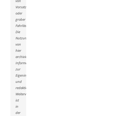
von
Vorsatz
oder
grober
Fahrlässigkeit.
Die
Nutzung
von
hier
archivierten
Informationen
zur
Eigeninformation
und
redaktionellen
Weiterverarbeitung
ist
in
der