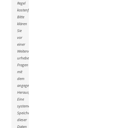
Regel
kostenfrei.
Bitte
klären
Sie
vor
einer
Weiterverwendung
urheberrechtliche
Fragen
mit
dem
angegebenen
Herausgeber.
Eine
systematische
Speicherung
dieser
Daten