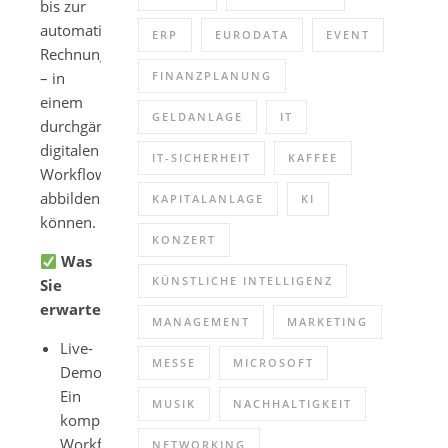
bis zur
automatisierten
ERP
EURODATA
EVENT
Rechnung
– in
FINANZPLANUNG
einem
GELDANLAGE
IT
durchgängigen,
digitalen
IT-SICHERHEIT
KAFFEE
Workflow
abbilden
KAPITALANLAGE
KI
können.
KONZERT
Was
KÜNSTLICHE INTELLIGENZ
Sie
erwartet:
MANAGEMENT
MARKETING
Live-
MESSE
MICROSOFT
Demo:
Ein
MUSIK
NACHHALTIGKEIT
kompletter
Workflow
NETWORKING