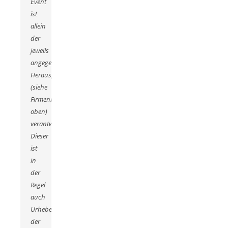
Event
ist
allein
der
jeweils
angegebene
Herausgeber
(siehe
Firmenkontakt
oben)
verantwortlich.
Dieser
ist
in
der
Regel
auch
Urheber
der