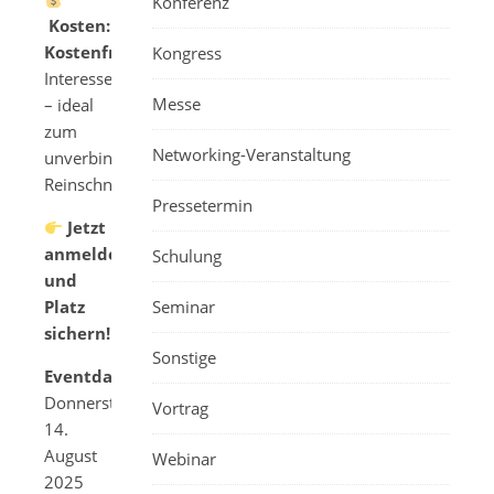
Konferenz
Kosten:
Kostenfrei
für
Kongress
Interessenten
Messe
– ideal
zum
Networking-Veranstaltung
unverbindlichen
Reinschnuppern!
Pressetermin
Jetzt
anmelden
Schulung
und
Platz
Seminar
sichern!
Sonstige
Eventdatum:
Donnerstag,
Vortrag
14.
August
Webinar
2025