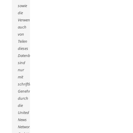
sowie
die
Verwendung
auch
von
Teilen
dieses
Datenbankwerks
sind
nur
mit
schriftlicher
Genehmigung
durch
die
United
News
Network