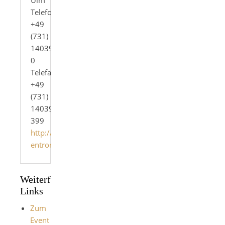
Ulm
Telefon:
+49
(731)
140399-
0
Telefax:
+49
(731)
140399-
399
http://www.c-
entron.de/
Weiterführende
Links
Zum
Event