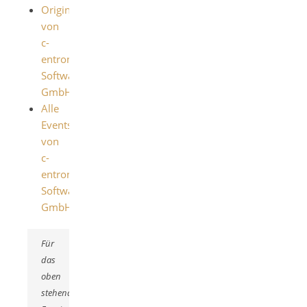
Originalinserat
von
c-
entron
Software
GmbH
Alle
Events
von
c-
entron
Software
GmbH
Für
das
oben
stehende