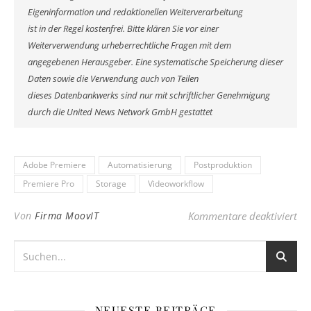
Eigeninformation und redaktionellen Weiterverarbeitung
ist in der Regel kostenfrei. Bitte klären Sie vor einer
Weiterverwendung urheberrechtliche Fragen mit dem
angegebenen Herausgeber. Eine systematische Speicherung dieser
Daten sowie die Verwendung auch von Teilen
dieses Datenbankwerks sind nur mit schriftlicher Genehmigung
durch die United News Network GmbH gestattet
Adobe Premiere
Automatisierung
Postproduktion
Premiere Pro
Storage
Videoworkflow
für
Von
Firma MoovIT
Kommentare deaktiviert
NEUESTE BEITRÄGE