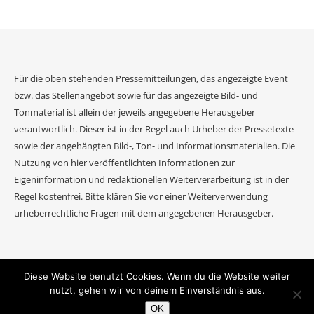
Für die oben stehenden Pressemitteilungen, das angezeigte Event
bzw. das Stellenangebot sowie für das angezeigte Bild- und
Tonmaterial ist allein der jeweils angegebene Herausgeber
verantwortlich. Dieser ist in der Regel auch Urheber der Pressetexte
sowie der angehängten Bild-, Ton- und Informationsmaterialien. Die
Nutzung von hier veröffentlichten Informationen zur
Eigeninformation und redaktionellen Weiterverarbeitung ist in der
Regel kostenfrei. Bitte klären Sie vor einer Weiterverwendung
urheberrechtliche Fragen mit dem angegebenen Herausgeber.
Diese Website benutzt Cookies. Wenn du die Website weiter
2026 Event Journal ©.
nutzt, gehen wir von deinem Einverständnis aus.
Ashe Theme von
WP Royal
.
OK