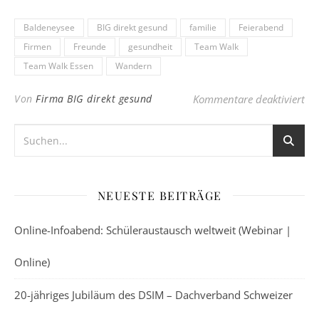
Baldeneysee
BIG direkt gesund
familie
Feierabend
Firmen
Freunde
gesundheit
Team Walk
Team Walk Essen
Wandern
für
Von
Firma BIG direkt gesund
Kommentare deaktiviert
NEUESTE BEITRÄGE
Online-Infoabend: Schüleraustausch weltweit (Webinar |
Online)
20-jähriges Jubiläum des DSIM – Dachverband Schweizer