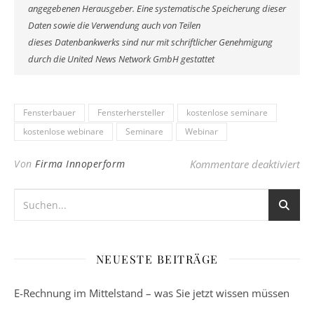
angegebenen Herausgeber. Eine systematische Speicherung dieser
Daten sowie die Verwendung auch von Teilen
dieses Datenbankwerks sind nur mit schriftlicher Genehmigung
durch die United News Network GmbH gestattet
Fensterbauer
Fensterhersteller
kostenlose seminare
kostenlose webinare
Seminare
Webinar
für
Von
Firma Innoperform
Kommentare deaktiviert
NEUESTE BEITRÄGE
E-Rechnung im Mittelstand – was Sie jetzt wissen müssen