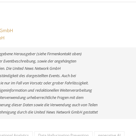
al GmbH
mbH
ngegebene Herausgeber (siehe Firmenkontakt oben)
 der Eventbeschreibung, sowie der angehängten
alien. Die United News Network GmbH
ständigkeit des dargestellten Events. Auch bei
e nur im Fall von Vorsatz oder grober Fahrlässigkeit.
Eigeninformation und redaktionellen Weiterverarbeitung
r Weiterverwendung urheberrechtliche Fragen mit dem
erung dieser Daten sowie die Verwendung auch von Teilen
enehmigung durch die United News Network GmbH gestattet
ational Analytics
Data Hallucination Prevention
generative AI