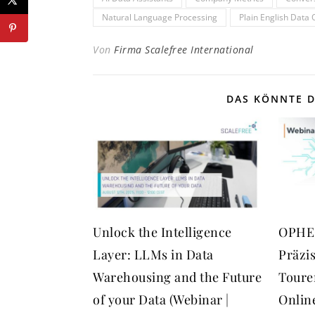
Natural Language Processing
Plain English Data 
Von
Firma Scalefree International
DAS KÖNNTE D
Unlock the Intelligence
OPHEO
Layer: LLMs in Data
Präzi
Warehousing and the Future
Toure
of your Data (Webinar |
Onlin