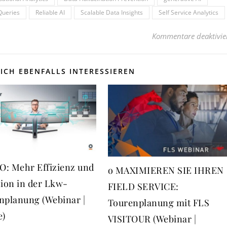
Queries
Reliable AI
Scalable Data Insights
Self Service Analytics
Kommentare deaktivie
ICH EBENFALLS INTERESSIEREN
: Mehr Effizienz und
o MAXIMIEREN SIE IHREN
sion in der Lkw-
FIELD SERVICE:
nplanung (Webinar |
Tourenplanung mit FLS
e)
VISITOUR (Webinar |