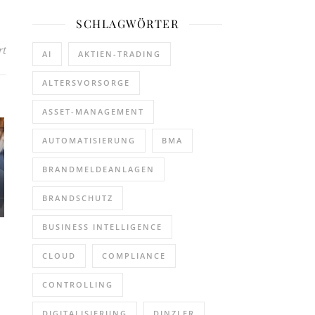
SCHLAGWÖRTER
für Mastering Conversational Analytics: A Practical Guide to Setup
rt
AI
AKTIEN-TRADING
ALTERSVORSORGE
ASSET-MANAGEMENT
AUTOMATISIERUNG
BMA
BRANDMELDEANLAGEN
BRANDSCHUTZ
BUSINESS INTELLIGENCE
CLOUD
COMPLIANCE
CONTROLLING
DIGITALISIERUNG
DINZLER