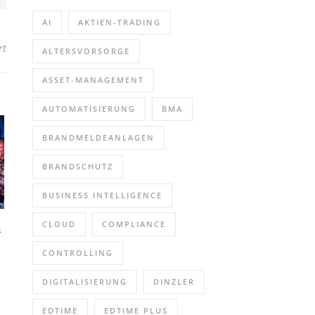
AI
AKTIEN-TRADING
für Vom Kurpark bis zum Kirchplatz in Bad Bevensen Naturmarkt 20
rt
ALTERSVORSORGE
ASSET-MANAGEMENT
AUTOMATISIERUNG
BMA
BRANDMELDEANLAGEN
BRANDSCHUTZ
BUSINESS INTELLIGENCE
CLOUD
COMPLIANCE
n
CONTROLLING
DIGITALISIERUNG
DINZLER
EDTIME
EDTIME PLUS