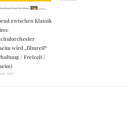
bend zwischen Klassik
ino:
chulorchester
heim wird „filmreif“
haltung / Freizeit |
heim)
mber 2025