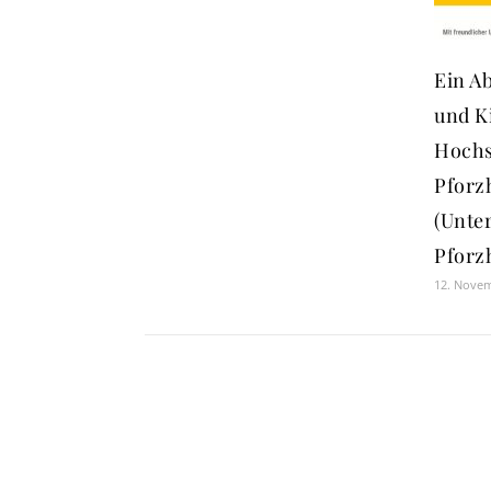
Ein A
und K
Hochs
Pforz
(Unter
Pforz
12. Nove