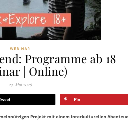
WEBINAR
end: Programme ab 18
nar | Online)
23. Mai 2026
Tweet
Pin
emeinnützigen Projekt mit einem interkulturellen Abenteu