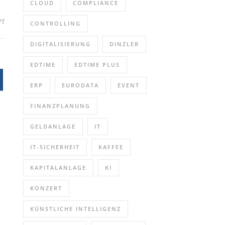
CLOUD
COMPLIANCE
für Online-Infoabend: Programme ab 18 (Webinar | Online)
rt
CONTROLLING
DIGITALISIERUNG
DINZLER
EDTIME
EDTIME PLUS
ERP
EURODATA
EVENT
FINANZPLANUNG
GELDANLAGE
IT
IT-SICHERHEIT
KAFFEE
KAPITALANLAGE
KI
KONZERT
KÜNSTLICHE INTELLIGENZ