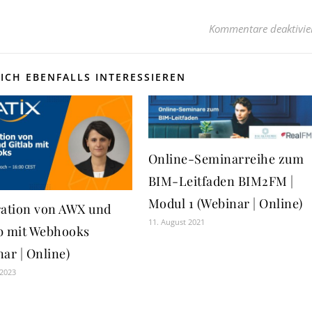
Kommentare deaktivie
ICH EBENFALLS INTERESSIEREN
Online-Seminarreihe zum
BIM-Leitfaden BIM2FM |
Modul 1 (Webinar | Online)
ration von AWX und
11. August 2021
b mit Webhooks
ar | Online)
 2023