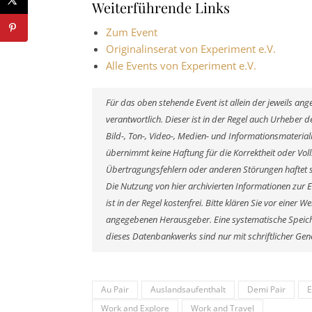
Weiterführende Links
Zum Event
Originalinserat von Experiment e.V.
Alle Events von Experiment e.V.
Für das oben stehende Event ist allein der jeweils a
verantwortlich. Dieser ist in der Regel auch Urheber
Bild-, Ton-, Video-, Medien- und Informationsmateri
übernimmt keine Haftung für die Korrektheit oder Voll
Übertragungsfehlern oder anderen Störungen haftet si
Die Nutzung von hier archivierten Informationen zur 
ist in der Regel kostenfrei. Bitte klären Sie vor eine
angegebenen Herausgeber. Eine systematische Speich
dieses Datenbankwerks sind nur mit schriftlicher G
Au Pair
Auslandsaufenthalt
Demi Pair
E
Work and Explore
Work and Travel