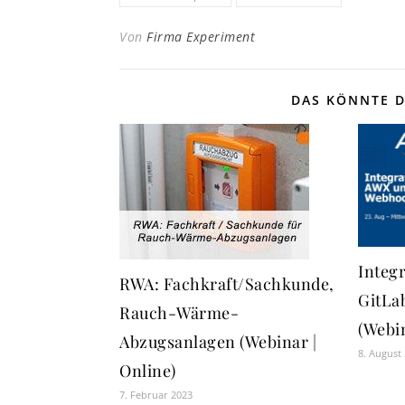
Von
Firma Experiment
DAS KÖNNTE D
Integ
RWA: Fachkraft/Sachkunde,
GitLa
Rauch-Wärme-
(Webin
Abzugsanlagen (Webinar |
8. August
Online)
7. Februar 2023