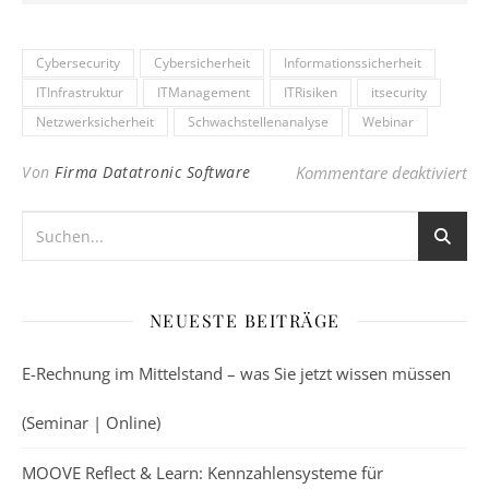
Cybersecurity
Cybersicherheit
Informationssicherheit
ITInfrastruktur
ITManagement
ITRisiken
itsecurity
Netzwerksicherheit
Schwachstellenanalyse
Webinar
für
Von
Firma Datatronic Software
Kommentare deaktiviert
NEUESTE BEITRÄGE
E-Rechnung im Mittelstand – was Sie jetzt wissen müssen
(Seminar | Online)
MOOVE Reflect & Learn: Kennzahlensysteme für