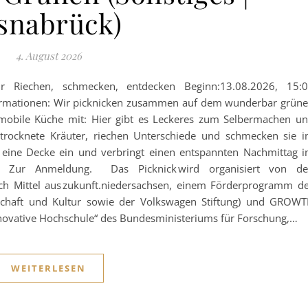
snabrück)
4. August 2026
 Riechen, schmecken, entdecken Beginn:13.08.2026, 15:
ormationen: Wir picknicken zusammen auf dem wunderbar grün
 mobile Küche mit: Hier gibt es Leckeres zum Selbermachen u
etrocknete Kräuter, riechen Unterschiede und schmecken sie 
nd eine Decke ein und verbringt einen entspannten Nachmittag 
s. Zur Anmeldung. Das Picknick wird organisiert von d
rch Mittel aus zukunft.niedersachsen, einem Förderprogramm d
nschaft und Kultur sowie der Volkswagen Stiftung) und GROW
Innovative Hochschule“ des Bundesministeriums für Forschung,…
WEITERLESEN