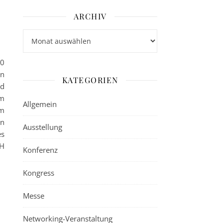
ARCHIV
Archiv
00
en
KATEGORIEN
nd
im
Allgemein
im
en
Ausstellung
es
TH
Konferenz
Kongress
Messe
Networking-Veranstaltung