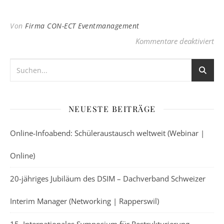
Von
Firma CON-ECT Eventmanagement
für
Kommentare deaktiviert
NEUESTE BEITRÄGE
Online-Infoabend: Schüleraustausch weltweit (Webinar |
Online)
20-jähriges Jubiläum des DSIM – Dachverband Schweizer
Interim Manager (Networking | Rapperswil)