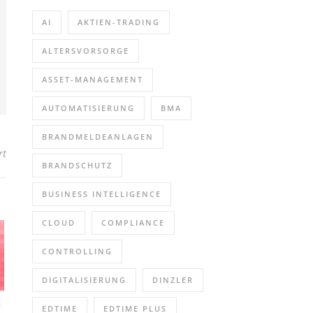
AI
AKTIEN-TRADING
ALTERSVORSORGE
ASSET-MANAGEMENT
AUTOMATISIERUNG
BMA
BRANDMELDEANLAGEN
für DEEP-Learning-Rekonstruktion in der Neuroradiologie (Webinar
rt
BRANDSCHUTZ
BUSINESS INTELLIGENCE
CLOUD
COMPLIANCE
CONTROLLING
DIGITALISIERUNG
DINZLER
EDTIME
EDTIME PLUS