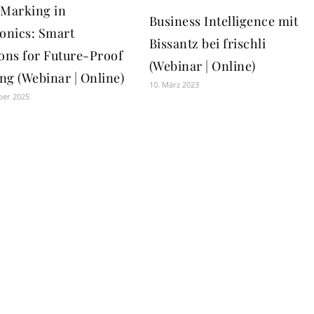
 Marking in
Business Intelligence mit
ronics: Smart
Bissantz bei frischli
ions for Future-Proof
(Webinar | Online)
ng (Webinar | Online)
10. März 2023
ber 2025