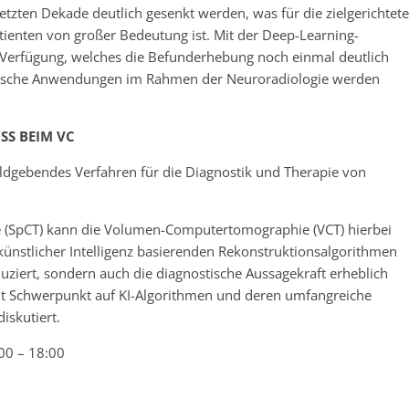
tzten Dekade deutlich gesenkt werden, was für die zielgerichtete
enten von großer Bedeutung ist. Mit der Deep-Learning-
r Verfügung, welches die Befunderhebung noch einmal deutlich
inische Anwendungen im Rahmen der Neuroradiologie werden
SS BEIM VC
ldgebendes Verfahren für die Diagnostik und Therapie von
e (SpCT) kann die Volumen-Computertomographie (VCT) hierbei
 künstlicher Intelligenz basierenden Rekonstruktionsalgorithmen
duziert, sondern auch die diagnostische Aussagekraft erheblich
mit Schwerpunkt auf KI-Algorithmen und deren umfangreiche
iskutiert.
00 – 18:00