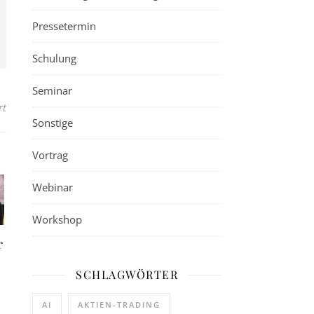
Pressetermin
Schulung
Seminar
für Lehrgang für Energieberatung Wohn- und Nichtwohngebäude B
rt
Sonstige
Vortrag
Webinar
Workshop
r
SCHLAGWÖRTER
AI
AKTIEN-TRADING