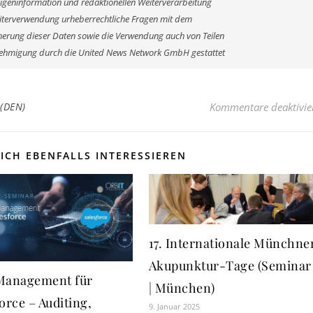
Eigeninformation und redaktionellen Weiterverarbeitung
r Weiterverwendung urheberrechtliche Fragen mit dem
erung dieser Daten sowie die Verwendung auch von Teilen
enehmigung durch die United News Network GmbH gestattet
 (DEN)
Kommentare deaktivie
ICH EBENFALLS INTERESSIEREN
17. Internationale Münchne
Akupunktur-Tage (Seminar
Management für
| München)
orce – Auditing,
9. Januar 2025