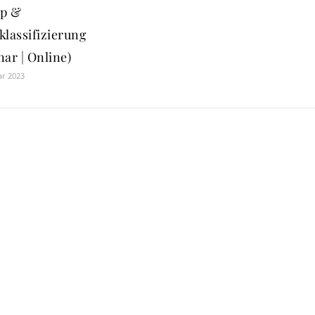
p &
klassifizierung
ar | Online)
ar 2023